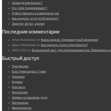
Зачем детям бизнес?
Кто тебя поддерживает?
Ответственность в каждом из нас
Как продать услугу в Интернете?
Захотел, встал, сделал
Последние комментарии
Aman Butumbaev
on
Книга недели: Одноминутный менеджер
Дарья Мамонова
on
Как продать услугу в Интернете?
Mikki123ist
on
Больничный лист для предпринимателя: Оформлять и
Быстрый доступ
Портфолио
Блог Александра Стома
Тренинги
Коучинг
Контакты
Консалтинг
Заявка на оказание услуг
Материалы
Мероприятия