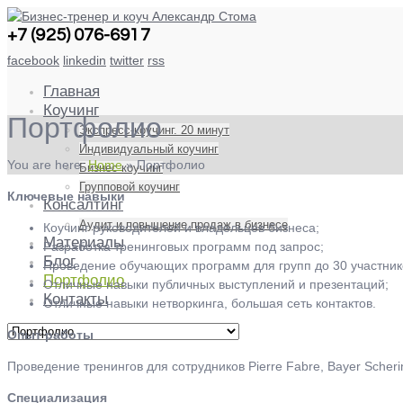
+7 (925) 076-6917
facebook
linkedin
twitter
rss
Главная
Коучинг
Портфолио
Экспресс-коучинг. 20 минут
Индивидуальный коучинг
You are here:
Home
»
Портфолио
Бизнес коучинг
Групповой коучинг
Ключевые навыки
Консалтинг
Аудит и повышение продаж в бизнесе
Коучинг руководителей и владельцев бизнеса;
Материалы
Разработка тренинговых программ под запрос;
Блог
Проведение обучающих программ для групп до 30 участник
Портфолио
Отличные навыки публичных выступлений и презентаций;
Контакты
Отличные навыки нетворкинга, большая сеть контактов.
Опыт работы
Проведение тренингов для сотрудников Pierre Fabre, Bayer Sch
Специализация