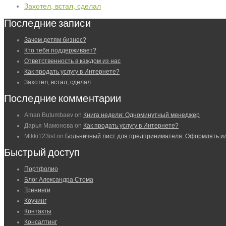
Захотел, встал, сделал
Последние записи
Зачем детям бизнес?
Кто тебя поддерживает?
Ответственность в каждом из нас
Как продать услугу в Интернете?
Захотел, встал, сделал
Последние комментарии
Aman Butumbaev
on
Книга недели: Одноминутный менеджер
Дарья Мамонова
on
Как продать услугу в Интернете?
Mikki123ist
on
Больничный лист для предпринимателя: Оформлять и
Быстрый доступ
Портфолио
Блог Александра Стома
Тренинги
Коучинг
Контакты
Консалтинг