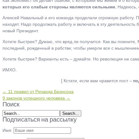
Как экономист он делает ошибки, с которыми мы живем и о которы
которых его слабые стороны являются сильными.
Надеюсь, 
Алексей Навальный и его команда проделали огромную работу. П
находят. Надо продолжать работу и включать в эту деятельность 
новый Президент.
Хотите быстрее? Думаю, что вряд ли получится. Как вы помните, 
последний, рожденный в рабстве; чтобы умерли все с мышлением 
Хотите быстрее? Варианты есть – думайте. Но революция не сам
ИМХО.
[ Кстати, если вам нравится пост –
по
← 11 правил от Ричарда Брэнсона
9 законов успешного человека →
Поиск
Подписаться на рассылку
Имя: