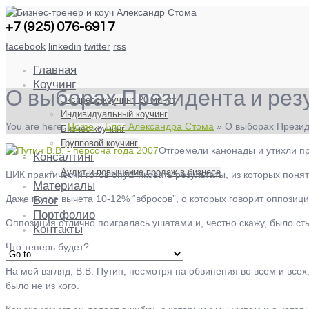
+7 (925) 076-6917
facebook
linkedin
twitter
rss
Главная
Коучинг
О выборах Президента и рез
Экспресс-коучинг. 20 минут
Индивидуальный коучинг
You are here:
Home
»
Блог Александра Стома
»
О выборах Президе
Бизнес коучинг
Групповой коучинг
Отгремели канонады и утихли пр
Консалтинг
Аудит и повышение продаж в бизнесе
ЦИК практически готов опубликовать результаты, из которых понят
Материалы
Даже после вычета 10-12% “вбросов”, о которых говорит оппозици
Блог
Портфолио
Оппозиция отлично поигралась ушатами и, честно скажу, было ст
Контакты
Что теперь будет?
На мой взгляд, В.В. Путин, несмотря на обвинения во всем и всех
было не из кого.