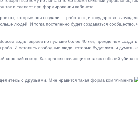
х говорят все кому не лень. В то же время сильный управленец те
он так и сделает при формировании кабинета.
роекты, которые они создали — работают; и государство вынужден
больше людей. И тогда постепенно будет создаваться сообщество, 
Моисей водил евреев по пустыне более 40 лет, прежде чем создать 
раба. И остались свободные люди, которые будут жить и думать к
ый хороший выход. Как правило зачинщиков таких событий убирают
делитесь с друзьями
. Мне нравится такая форма комплимента