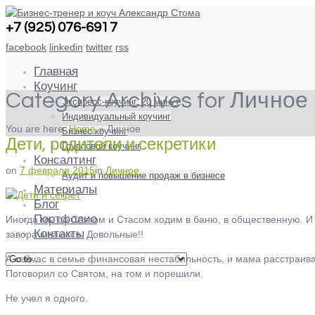
+7 (925) 076-6917
facebook
linkedin
twitter
rss
Главная
Коучинг
Category Archives for Личное
Экспресс-коучинг. 20 минут
Индивидуальный коучинг
You are here:
Home
»
Личное
Бизнес коучинг
Дети, родители и секретики
Групповой коучинг
Консалтинг
on
7 февраля 2015
in
Личное
Аудит и повышение продаж в бизнесе
Материалы
Блог
Портфолио
Иногда мы со Святом и Стасом ходим в баню, в общественную. И 
Контакты
заворачиваются. Довольные!!
А сейчас в семье финансовая нестабильность, и мама расстраивае
Поговорил со Святом, на том и порешили.
Не учел я одного.