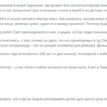
оехали в музей Царицыно, где должен был состояться мастер-клас
с и нас пропустили! (все остальные стояли в музей и на детскую ел
бят) и пошли смотреть мастер-класс. Как оказалось, мастер-класс 
 все вещи, включая сумки, сдаются в камеру хранения. Поэтому буд
у ребят. Свят присоединился к ним, я рядом, а Стас ходил сначала
комплекса, о том, почему он здесь, кто его проектировал и т.д. Св
олос экскурсовода – это не лучший мотиватор для ребенка). Даль
лом году исполнилось 100 лет со дня начала), поговорили о войне
быстро – у нас обоих стойкая аллергия на запах пыли. А вот в Та
овать, что и где вы будете рассказывать детям (для одного раза 