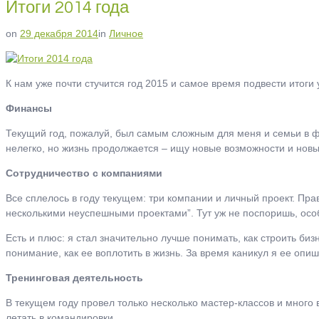
Итоги 2014 года
on
29 декабря 2014
in
Личное
К нам уже почти стучится год 2015 и самое время подвести итоги
Финансы
Текущий год, пожалуй, был самым сложным для меня и семьи в фи
нелегко, но жизнь продолжается
– ищу новые возможности и новы
Сотрудничество с компаниями
Все сплелось в году текущем: три компании и личный проект. Пр
несколькими неуспешными проектами”. Тут уж не поспоришь, особ
Есть и плюс: я стал значительно лучше понимать, как строить би
понимание, как ее воплотить в жизнь. За время каникул я ее опиш
Тренинговая деятельность
В текущем году провел только несколько мастер-классов и много ве
летать в командировки.