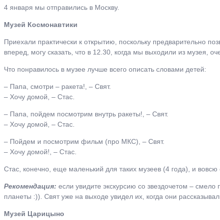
4 января мы отправились в Москву.
Музей Космонавтики
Приехали практически к открытию, поскольку предварительно позв
вперед, могу сказать, что в 12.30, когда мы выходили из музея, о
Что понравилось в музее лучше всего описать словами детей:
– Папа, смотри – ракета!, – Свят.
– Хочу домой, – Стас.
– Папа, пойдем посмотрим внутрь ракеты!, – Свят.
– Хочу домой, – Стас.
– Пойдем и посмотрим фильм (про МКС), – Свят.
– Хочу домой!, – Стас.
Стас, конечно, еще маленький для таких музеев (4 года), и вовс
Рекомендация:
если увидите экскурсию со звездочетом – смело 
планеты :)). Свят уже на выходе увидел их, когда они рассказыва
Музей Царицыно