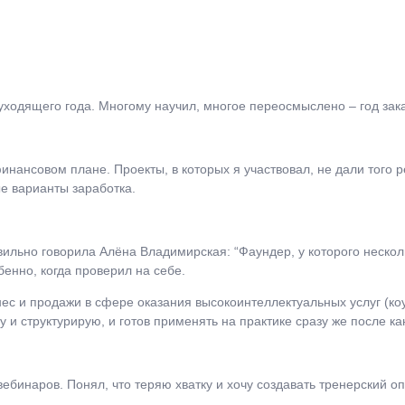
 уходящего года. Многому научил, многое переосмыслено – год зак
нансовом плане. Проекты, в которых я участвовал, не дали того р
е варианты заработка.
авильно говорила Алёна Владимирская: “Фаундер, у которого неско
енно, когда проверил на себе.
знес и продажи в сфере оказания высокоинтеллектуальных услуг (коу
у и структурирую, и готов применять на практике сразу же после ка
бинаров. Понял, что теряю хватку и хочу создавать тренерский опыт