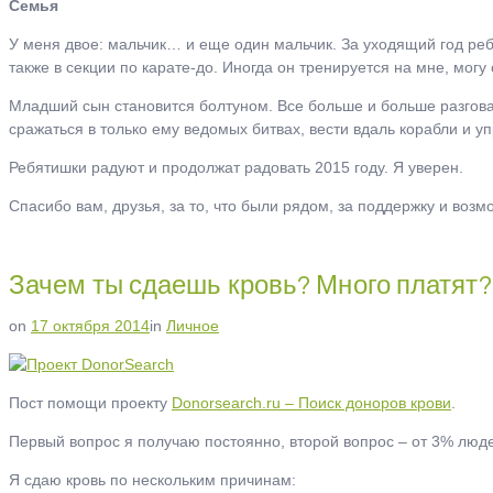
Семья
У меня двое: мальчик… и еще один мальчик. За уходящий год ребя
также в секции по карате-до. Иногда он тренируется на мне, могу 
Младший сын становится болтуном. Все больше и больше разговар
сражаться в только ему ведомых битвах, вести вдаль корабли и у
Ребятишки радуют и продолжат радовать 2015 году. Я уверен.
Спасибо вам, друзья, за то, что были рядом, за поддержку и возм
Зачем ты сдаешь кровь? Много платят?
on
17 октября 2014
in
Личное
Пост помощи проекту
Donorsearch.ru – Поиск доноров крови
.
Первый вопрос я получаю постоянно, второй вопрос – от 3% люде
Я сдаю кровь по нескольким причинам: