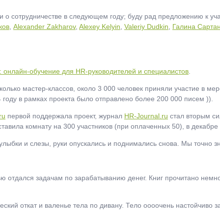
о сотрудничестве в следующем году; буду рад предложению к учас
ков
,
Alexander Zakharov
,
Alexey Kelyin
,
Valeriy Dudkin
,
Галина Сарта
 онлайн-обучение для HR-руководителей и специалистов
.
сколько мастер-классов, около 3 000 человек приняли участие в ме
4 году в рамках проекта было отправлено более 200 000 писем )).
ru
первой поддержала проект, журнал
HR-Journal.ru
стал вторым с
оставила комнату на 300 участников (при оплаченных 50), в декаб
улыбки и слезы, руки опускались и поднимались снова. Мы точно з
ью отдался задачам по зарабатыванию денег. Книг прочитано немно
еский откат и валенье тела по дивану. Тело оооочень настойчиво з