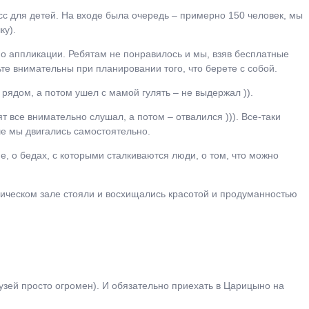
с для детей. На входе была очередь – примерно 150 человек, мы
ку).
по аппликации. Ребятам не понравилось и мы, взяв бесплатные
ьте внимательны при планировании того, что берете с собой.
 рядом, а потом ушел с мамой гулять – не выдержал )).
ят все внимательно слушал, а потом – отвалился ))). Все-таки
ше мы двигались самостоятельно.
, о бедах, с которыми сталкиваются люди, о том, что можно
врическом зале стояли и восхищались красотой и продуманностью
музей просто огромен). И обязательно приехать в Царицыно на