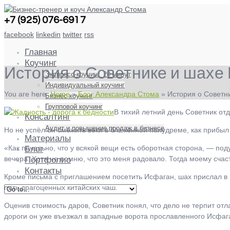
+7 (925) 076-6917
facebook
linkedin
twitter
rss
Главная
Коучинг
История о Советнике и шахе
Экспресс-коучинг. 20 минут
Индивидуальный коучинг
You are here:
Home
»
Блог Александра Стома
»
История о Советн
Бизнес коучинг
Групповой коучинг
В тихий летний день Советник от
Консалтинг
Аудит и повышение продаж в бизнесе
Но не успел он смежить веки в блаженной полудреме, как прибы
Материалы
«Как печально, что у всякой вещи есть оборотная сторона, ― поду
Блог
вечера. Хотя не помню, что это меня радовало. Тогда моему счас
Портфолио
Контакты
Кроме письма с приглашением посетить Исфаган, шах прислал в п
пять драгоценных китайских чаш.
Оценив стоимость даров, Советник понял, что дело не терпит отл
дороги он уже въезжал в западные ворота прославленного Исфаг