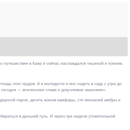
го путешествия в Каир и сейчас наслаждался тишиной и покоем.
лоды этих трудов. А в молодости я мог сидеть в саду с утра до
а сегодня ― вселенская слава и докучливые заказчики».
 дорогой парчи, десять манов камфары, сто мискалей амбры и
обираться в дальний путь. И через три недели утомительной