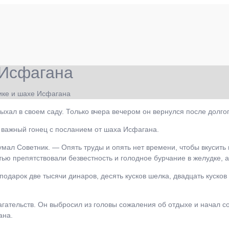
 Исфагана
ике и шахе Исфагана
дыхал в своем саду. Только вчера вечером он вернулся после долго
л важный гонец с посланием от шаха Исфагана.
мал Советник. ― Опять труды и опять нет времени, чтобы вкусить п
тью препятствовали безвестность и голодное бурчание в желудке, 
одарок две тысячи динаров, десять кусков шелка, двадцать кусков
агательств. Он выбросил из головы сожаления об отдыхе и начал с
ана.