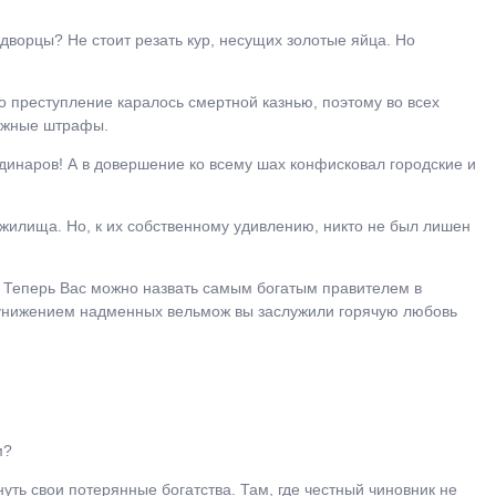
 дворцы? Не стоит резать кур, несущих золотые яйца. Но
 преступление каралось смертной казнью, поэтому во всех
ежные штрафы.
динаров! А в довершение ко всему шах конфисковал городские и
илища. Но, к их собственному удивлению, никто не был лишен
― Теперь Вас можно назвать самым богатым правителем в
 унижением надменных вельмож вы заслужили горячую любовь
м?
уть свои потерянные богатства. Там, где честный чиновник не