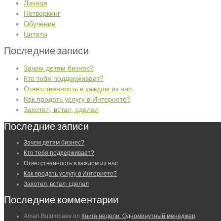
Личное
Нетворкинг
Обучение
Цитаты
Последние записи
Зачем детям бизнес?
Кто тебя поддерживает?
Ответственность в каждом из нас
Как продать услугу в Интернете?
Захотел, встал, сделал
Последние записи
Зачем детям бизнес?
Кто тебя поддерживает?
Ответственность в каждом из нас
Как продать услугу в Интернете?
Захотел, встал, сделал
Последние комментарии
Aman Butumbaev
on
Книга недели: Одноминутный менеджер