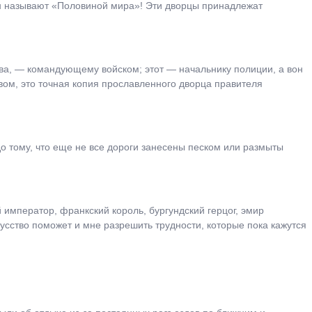
ан называют «Половиной мира»! Эти дворцы принадлежат
ава, ― командующему войском; этот ― начальнику полиции, а вон
вом, это точная копия прославленного дворца правителя
до тому, что еще не все дороги занесены песком или размыты
 император, франкский король, бургундский герцог, эмир
кусство поможет и мне разрешить трудности, которые пока кажутся