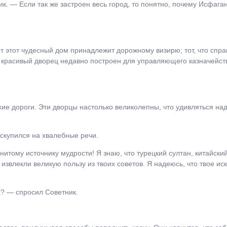
к. ― Если так же застроен весь город, то понятно, почему Исфаг
т этот чудесный дом принадлежит дорожному визирю; тот, что спр
й красивый дворец недавно построен для управляющего казначейст
хие дороги. Эти дворцы настолько великолепны, что удивляться на
скупился на хвалебные речи.
тому источнику мудрости! Я знаю, что турецкий султан, китайский
звлекли великую пользу из твоих советов. Я надеюсь, что твое ис
х? ― спросил Советник.