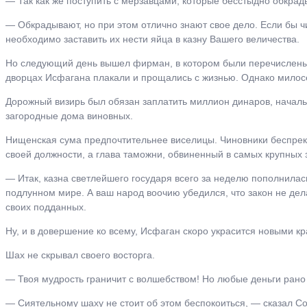
― Так как же поступить с мерзавцами, которые бесстыдно обкрад
― Обкрадывают, но при этом отлично знают свое дело. Если бы чи
необходимо заставить их нести яйца в казну Вашего величества.
Но следующий день вышел фирман, в котором были перечислены и
дворцах Исфагана плакали и прощались с жизнью. Однако мило
Дорожный визирь был обязан заплатить миллион динаров, началь
загородные дома виновных.
Нищенская сума предпочтительнее виселицы. Чиновники беспрек
своей должности, а глава таможни, обвиненный в самых крупных
― Итак, казна светлейшего государя всего за неделю пополнилас
подлунном мире. А ваш народ воочию убедился, что закон не д
своих подданных.
Ну, и в довершение ко всему, Исфаган скоро украсится новыми 
Шах не скрывал своего восторга.
― Твоя мудрость граничит с волшебством! Но любые деньги рано 
― Сиятельному шаху не стоит об этом беспокоиться, ― сказал Сов