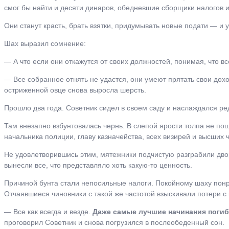
смог бы найти и десяти динаров, обедневшие сборщики налогов 
Они станут красть, брать взятки, придумывать новые подати ― и у
Шах выразил сомнение:
― А что если они откажутся от своих должностей, понимая, что в
― Все собранное отнять не удастся, они умеют прятать свои дох
остриженной овце снова выросла шерсть.
Прошло два года. Советник сидел в своем саду и наслаждался ре
Там внезапно взбунтовалась чернь. В слепой ярости толпа не по
начальника полиции, главу казначейства, всех визирей и высших 
Не удовлетворившись этим, мятежники подчистую разграбили дво
вынесли все, что представляло хоть какую-то ценность.
Причиной бунта стали непосильные налоги. Покойному шаху понра
Отчаявшиеся чиновники с такой же частотой взыскивали потери с 
― Все как всегда и везде.
Даже самые лучшие начинания погиба
проговорил Советник и снова погрузился в послеобеденный сон.