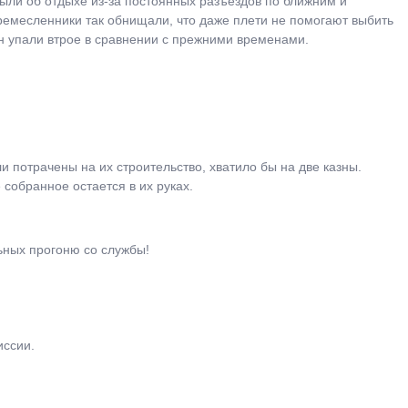
были об отдыхе из-за постоянных разъездов по ближним и
ремесленники так обнищали, что даже плети не помогают выбить
ин упали втрое в сравнении с прежними временами.
и потрачены на их строительство, хватило бы на две казны.
 собранное остается в их руках.
льных прогоню со службы!
иссии.