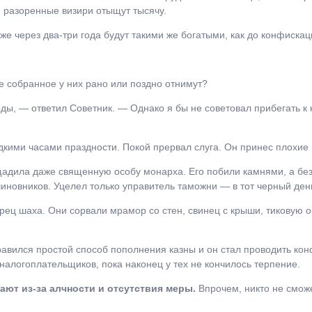
и разоренные визири отыщут тысячу.
же через два-три года будут такими же богатыми, как до конфискац
се собранное у них рано или поздно отнимут?
оды, ― ответил Советник. ― Однако я бы не советовал прибегать к
дкими часами праздности. Покой прервал слуга. Он принес плохие 
щадила даже священную особу монарха. Его побили камнями, а без
чиновников. Уцелел только управитель таможни ― в тот черный день
рец шаха. Они сорвали мрамор со стен, свинец с крыши, тиковую 
вился простой способ пополнения казны и он стал проводить конф
налогоплательщиков, пока наконец у тех не кончилось терпение.
ют из-за алчности и отсутствия меры.
Впрочем, никто не сможе