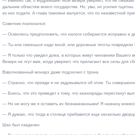
― Именно так, о мудрейший! Мои визири уверяют, что не смыкают
дальним областям моего государства. Но, увы, их усилия тщетны
из них подати. А глава таможни жалуется, что по неизвестной п
Советник поклонился:
― Осмелюсь предположить, что налоги собираются исправно и де
― Ты или смеешься надо мной, или дорожные тяготы повредили т
― Я только что увидел дома, в которых живут чиновники Вашего в
Визири не лгут вам, когда уверяют, что прилагают все силы для с
Взволнованный монарх даже подскочил с трона.
― Странно, что прежде я не задумывался об этом. Ты совершенно
― Боюсь, что это приведет к тому, что казнокрады перестанут вып
― Но не могу же я оставить их безнаказанными! Я назначу комис
― Я думаю, что тогда в столице прибавится еще несколько дворц
Шах был озадачен.