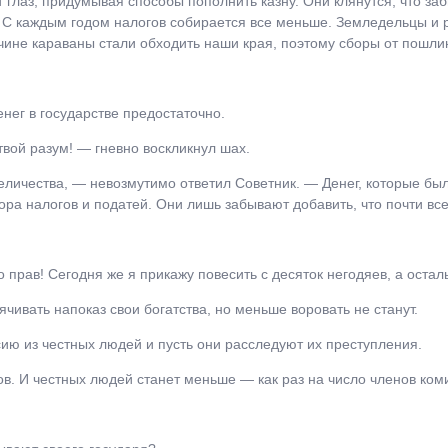
 глаз, придумывая способы пополнить казну. Они клянутся, что за
. С каждым годом налогов собирается все меньше. Земледельцы и 
ричине караваны стали обходить наши края, поэтому сборы от пошл
нег в государстве предостаточно.
вой разум! ― гневно воскликнул шах.
еличества, ― невозмутимо ответил Советник. ― Денег, которые был
бора налогов и податей. Они лишь забывают добавить, что почти все
 прав! Сегодня же я прикажу повесить с десяток негодяев, а оста
ячивать напоказ свои богатства, но меньше воровать не станут.
сию из честных людей и пусть они расследуют их преступления.
ов. И честных людей станет меньше ― как раз на число членов ком