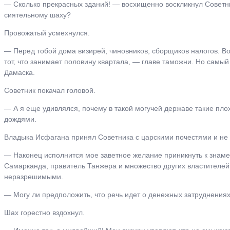
― Сколько прекрасных зданий! ― восхищенно воскликнул Советни
сиятельному шаху?
Провожатый усмехнулся.
― Перед тобой дома визирей, чиновников, сборщиков налогов. Во
тот, что занимает половину квартала, ― главе таможни. Но самы
Дамаска.
Советник покачал головой.
― А я еще удивлялся, почему в такой могучей державе такие пло
дождями.
Владыка Исфагана принял Советника с царскими почестями и не 
― Наконец исполнится мое заветное желание приникнуть к знамени
Самарканда, правитель Танжера и множество других властителей и
неразрешимыми.
― Могу ли предположить, что речь идет о денежных затруднения
Шах горестно вздохнул.