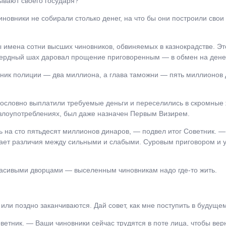
ывают своего государя?
новники не собирали столько денег, на что бы они построили свои
мена сотни высших чиновников, обвиняемых в казнокрадстве. Это
сердный шах даровал прощение приговоренным ― в обмен на ден
ник полиции ― два миллиона, а глава таможни ― пять миллионов 
ословно выплатили требуемые деньги и переселились в скромные ж
 злоупотреблениях, был даже назначен Первым Визирем.
ь на сто пятьдесят миллионов динаров, ― подвел итог Советник. 
елает различия между сильными и слабыми. Суровым приговором и
красивыми дворцами ― выселенным чиновникам надо где-то жить.
или поздно заканчиваются. Дай совет, как мне поступить в будуще
етник. ― Ваши чиновники сейчас трудятся в поте лица, чтобы верн