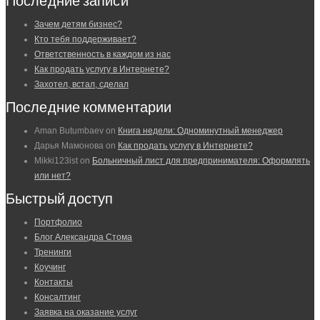
Последние записи
Зачем детям бизнес?
Кто тебя поддерживает?
Ответственность в каждом из нас
Как продать услугу в Интернете?
Захотел, встал, сделал
Последние комментарии
Aman Butumbaev
on
Книга недели: Одноминутный менеджер
Дарья Мамонова
on
Как продать услугу в Интернете?
Mikki123ist
on
Больничный лист для предпринимателя: Оформлять
или нет?
Быстрый доступ
Портфолио
Блог Александра Стома
Тренинги
Коучинг
Контакты
Консалтинг
Заявка на оказание услуг