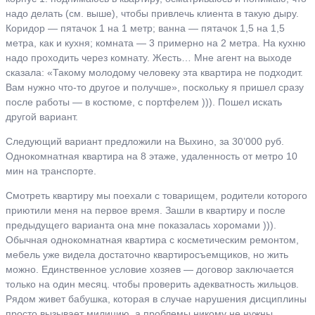
надо делать (см. выше), чтобы привлечь клиента в такую дыру.
Коридор — пятачок 1 на 1 метр; ванна — пятачок 1,5 на 1,5
метра, как и кухня; комната — 3 примерно на 2 метра. На кухню
надо проходить через комнату. Жесть… Мне агент на выходе
сказала: «Такому молодому человеку эта квартира не подходит.
Вам нужно что-то другое и получше», поскольку я пришел сразу
после работы — в костюме, с портфелем ))). Пошел искать
другой вариант.
Следующий вариант предложили на Выхино, за 30’000 руб.
Однокомнатная квартира на 8 этаже, удаленность от метро 10
мин на транспорте.
Смотреть квартиру мы поехали с товарищем, родители которого
приютили меня на первое время. Зашли в квартиру и после
предыдущего варианта она мне показалась хоромами ))).
Обычная однокомнатная квартира с косметическим ремонтом,
мебель уже видела достаточно квартиросъемщиков, но жить
можно. Единственное условие хозяев — договор заключается
только на один месяц. чтобы проверить адекватность жильцов.
Рядом живет бабушка, которая в случае нарушения дисциплины
просто вызывает милицию, а проблемы никому не нужны.