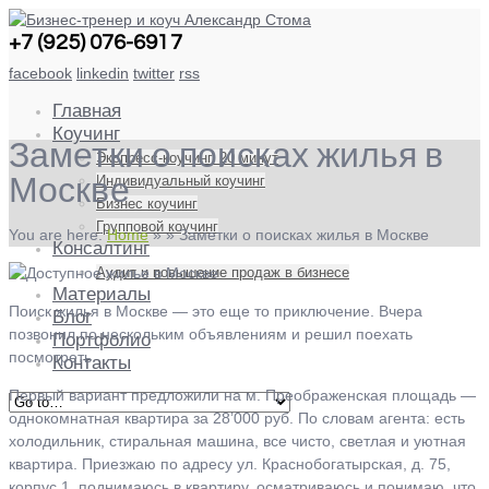
+7 (925) 076-6917
facebook
linkedin
twitter
rss
Главная
Коучинг
Заметки о поисках жилья в
Экспресс-коучинг. 20 минут
Индивидуальный коучинг
Москве
Бизнес коучинг
Групповой коучинг
You are here:
Home
»
»
Заметки о поисках жилья в Москве
Консалтинг
Аудит и повышение продаж в бизнесе
Материалы
Поиск жилья в Москве — это еще то приключение. Вчера
Блог
позвонил по нескольким объявлениям и решил поехать
Портфолио
посмотреть.
Контакты
Первый вариант предложили на м. Преображенская площадь —
однокомнатная квартира за 28’000 руб. По словам агента: есть
холодильник, стиральная машина, все чисто, светлая и уютная
квартира. Приезжаю по адресу ул. Краснобогатырская, д. 75,
корпус 1. поднимаюсь в квартиру, осматриваюсь и понимаю, что