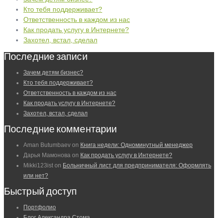
Кто тебя поддерживает?
Ответственность в каждом из нас
Как продать услугу в Интернете?
Захотел, встал, сделал
Последние записи
Зачем детям бизнес?
Кто тебя поддерживает?
Ответственность в каждом из нас
Как продать услугу в Интернете?
Захотел, встал, сделал
Последние комментарии
Aman Butumbaev
on
Книга недели: Одноминутный менеджер
Дарья Мамонова
on
Как продать услугу в Интернете?
Mikki123ist
on
Больничный лист для предпринимателя: Оформлять
или нет?
Быстрый доступ
Портфолио
Блог Александра Стома