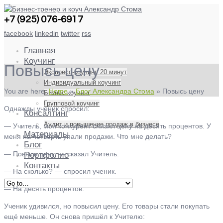
+7 (925) 076-6917
facebook
linkedin
twitter
rss
Главная
Коучинг
Повысь цену
Экспресс-коучинг. 20 минут
Индивидуальный коучинг
You are here:
Home
»
Блог Александра Стома
»
Повысь цену
Бизнес коучинг
Групповой коучинг
Однажды ученик спросил:
Консалтинг
Аудит и повышение продаж в бизнесе
— Учитель, мой конкурент снизил цену на десять процентов. У
Материалы
меня на четверть упали продажи. Что мне делать?
Блог
— Повысь цену, — сказал Учитель.
Портфолио
Контакты
— На сколько? — спросил ученик.
— На десять процентов.
Ученик удивился, но повысил цену. Его товары стали покупать
ещё меньше. Он снова пришёл к Учителю: