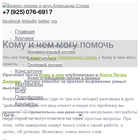
+7 (925) 076-6917
facebook
linkedin
twitter
rss
Главная
Коучинг
Кому и чем могу помочь
Экспресс-коучинг. 20 минут
Индивидуальный коучинг
You are here:
Home
»
Блог Александра Стома
»
Кому и чем могу
Бизнес коучинг
помочь
Групповой коучинг
Консалтинг
Оригинал поста
Кому и чем
опубликован в
блоге Петра
Аудит и повышение продаж в бизнесе
Диденко
. Автору спасибо за краткое выражение умных
Материалы
мыслей ))).
Блог
Портфолио
Вчера имел несколько (где-то три или четыре) разговора в духе
Контакты
“давайте обсудим кто ваш клиент и какую его проблему вы
решаете” 🙂 Удивительно, как даже после нескольких лет работы
люди порой не могут ответить на такие простые вопросы. При
этом, тебе наверняка скажут много слов о своей работе, о
целях, об успехах. Возможно, очень много слов.