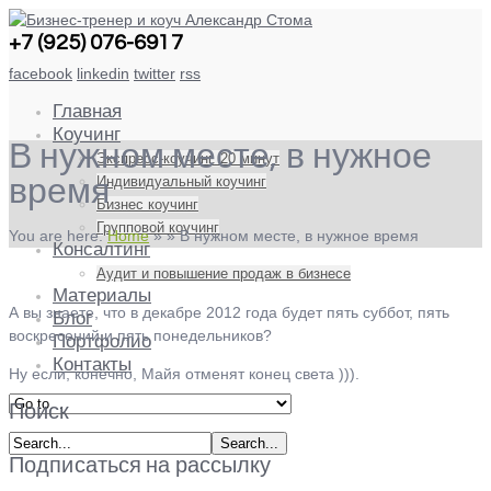
+7 (925) 076-6917
facebook
linkedin
twitter
rss
Главная
Коучинг
В нужном месте, в нужное
Экспресс-коучинг. 20 минут
Индивидуальный коучинг
время
Бизнес коучинг
Групповой коучинг
You are here:
Home
»
»
В нужном месте, в нужное время
Консалтинг
Аудит и повышение продаж в бизнесе
Материалы
А вы знаете, что в декабре 2012 года будет пять суббот, пять
Блог
воскресений и пять понедельников?
Портфолио
Контакты
Ну если, конечно, Майя отменят конец света ))).
Поиск
Подписаться на рассылку