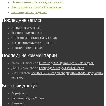
Ответственность в каждом из нас
Как продать услугу в Интернете?
Захотел, встал, сделал
Последние записи
Зачем детям бизнес?
Кто тебя поддерживает?
Ответственность в каждом из нас
Как продать услугу в Интернете?
Захотел, встал, сделал
Последние комментарии
Aman Butumbaev
on
Книга недели: Одноминутный менеджер
Дарья Мамонова
on
Как продать услугу в Интернете?
Mikki123ist
on
Больничный лист для предпринимателя: Оформлять
или нет?
Быстрый доступ
Портфолио
Блог Александра Стома
Тренинги