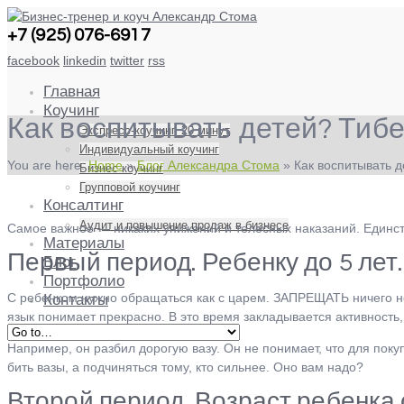
+7 (925) 076-6917
facebook
linkedin
twitter
rss
Главная
Коучинг
Как воспитывать детей? Тибе
Экспресс-коучинг. 20 минут
Индивидуальный коучинг
You are here:
Home
»
Блог Александра Стома
»
Как воспитывать д
Бизнес коучинг
Групповой коучинг
Консалтинг
Аудит и повышение продаж в бизнесе
Самое важное — никаких унижений и телесных наказаний. Единст
Материалы
Первый период. Ребенку до 5 лет.
Блог
Портфолио
С ребенком нужно обращаться как с царем. ЗАПРЕЩАТЬ ничего нель
Контакты
язык понимает прекрасно. В это время закладывается активность
Например, он разбил дорогую вазу. Он не понимает, что для поку
бить вазы, а подчиняться тому, кто сильнее. Оно вам надо?
Второй период. Возраст ребенка с