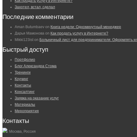
Как продать услугу в Интернете?
Захотел, встал, сделал
Последние комментарии
Aman Butumbaev
on
Книга недели: Одноминутный менеджер
Дарья Мамонова
on
Как продать услугу в Интернете?
Mikki123ist
on
Больничный лист для предпринимателя: Оформлять и
Быстрый доступ
Портфолио
Блог Александра Стома
Тренинги
Коучинг
Контакты
Консалтинг
Заявка на оказание услуг
Материалы
Мероприятия
Контакты
: Москва, Россия