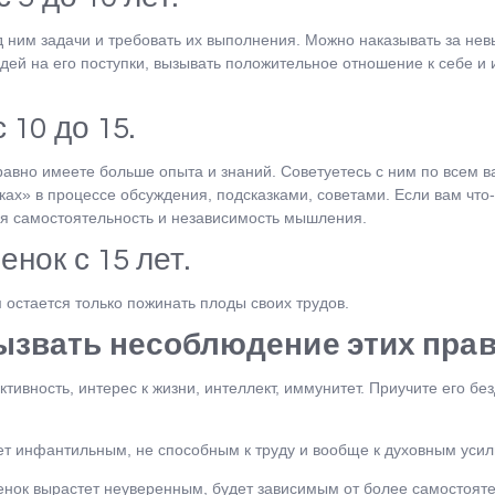
д ним задачи и требовать их выполнения. Можно наказывать за нев
дей на его поступки, вызывать положительное отношение к себе и 
 10 до 15.
се равно имеете больше опыта и знаний. Советуетесь с ним по все
ах» в процессе обсуждения, подсказками, советами. Если вам что-
ся самостоятельность и независимость мышления.
нок с 15 лет.
 остается только пожинать плоды своих трудов.
ызвать несоблюдение этих пра
ктивность, интерес к жизни, интеллект, иммунитет. Приучите его б
тет инфантильным, не способным к труду и вообще к духовным уси
бенок вырастет неуверенным, будет зависимым от более самостояте