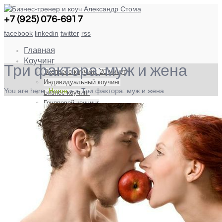
+7 (925) 076-6917
facebook
linkedin
twitter
rss
Главная
Коучинг
Три фактора: муж и жена
Экспресс-коучинг. 20 минут
Индивидуальный коучинг
You are here:
Home
»
»
Три фактора: муж и жена
Бизнес коучинг
Групповой коучинг
Консалтинг
Аудит и повышение продаж в бизнесе
Материалы
Блог
Портфолио
Контакты