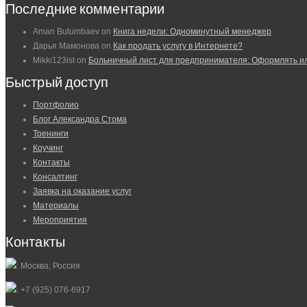
Последние комментарии
Aman Butumbaev
on
Книга недели: Одноминутный менеджер
Дарья Мамонова
on
Как продать услугу в Интернете?
Mikki123ist
on
Больничный лист для предпринимателя: Оформлять и
Быстрый доступ
Портфолио
Блог Александра Стома
Тренинги
Коучинг
Контакты
Консалтинг
Заявка на оказание услуг
Материалы
Мероприятия
Контакты
: Москва, Россия
: +7 (925) 076-6917