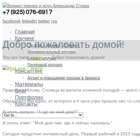
+7 (925) 076-6917
facebook
linkedin
twitter
rss
Главная
Коучинг
Добро пожаловать домой!
Экспресс-коучинг. 20 минут
Индивидуальный коучинг
You are here:
Home
»
»
Добро пожаловать домой!
Бизнес коучинг
Групповой коучинг
Консалтинг
Аудит и повышение продаж в бизнесе
Материалы
Приехал в Москву. Столица встретила отличной погодой — всего 
Блог
Портфолио
Обрадовал Мегафон, от которого в 4 часа утра пришла смс со с
Контакты
И опять вопрос: “А где же мой дом?”
И опять ответ: “Мой дом там, где я сейчас нахожусь.”
Сегодня предстоит интересный день. Первый рабочий в 2013 год