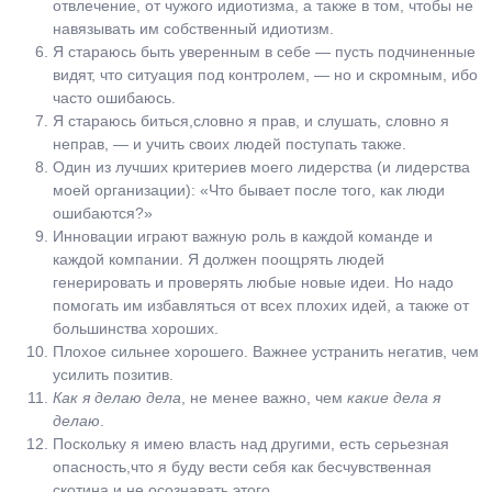
отвлечение, от чужого идиотизма, а также в том, чтобы не
навязывать им собственный идиотизм.
Я стараюсь быть уверенным в себе — пусть подчиненные
видят, что ситуация под контролем, — но и скромным, ибо
часто ошибаюсь.
Я стараюсь биться,словно я прав, и слушать, словно я
неправ, — и учить своих людей поступать также.
Один из лучших критериев моего лидерства (и лидерства
моей организации): «Что бывает после того, как люди
ошибаются?»
Инновации играют важную роль в каждой команде и
каждой компании. Я должен поощрять людей
генерировать и проверять любые новые идеи. Но надо
помогать им избавляться от всех плохих идей, а также от
большинства хороших.
Плохое сильнее хорошего. Важнее устранить негатив, чем
усилить позитив.
Как я делаю дела
, не менее важно, чем
какие дела я
делаю
.
Поскольку я имею власть над другими, есть серьезная
опасность,что я буду вести себя как бесчувственная
скотина и не осознавать этого.