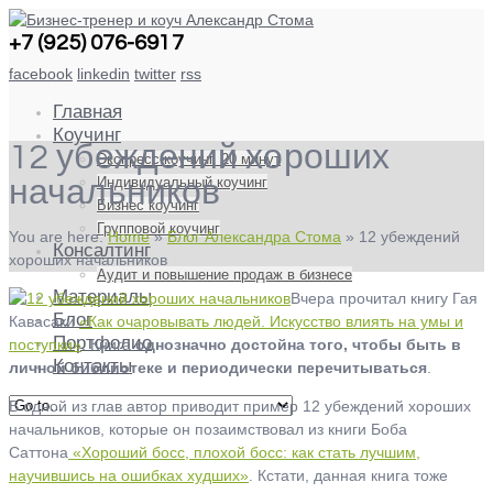
+7 (925) 076-6917
facebook
linkedin
twitter
rss
Главная
Коучинг
12 убеждений хороших
Экспресс-коучинг. 20 минут
Индивидуальный коучинг
начальников
Бизнес коучинг
Групповой коучинг
You are here:
Home
»
Блог Александра Стома
»
12 убеждений
Консалтинг
хороших начальников
Аудит и повышение продаж в бизнесе
Материалы
Вчера прочитал книгу Гая
Блог
Кавасаки
«Как очаровывать людей. Искусство влиять на умы и
Портфолио
поступки»
. Книга
однозначно достойна того, чтобы быть в
Контакты
личной библиотеке и периодически перечитываться
.
В одной из глав автор приводит пример 12 убеждений хороших
начальников, которые он позаимствовал из книги Боба
Саттона
«Хороший босс, плохой босс: как стать лучшим,
научившись на ошибках худших»
. Кстати, данная книга тоже