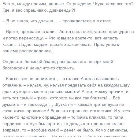
Богом, между прочим, данные. От рождения! Куда дели все это?
Где, я вас спрашиваю, дивиденды?!
– Я не знала, что должна… – прошелестела я в ответ.
– Врете, прекрасно знали – Ангел снял очки, устало прищурился
и потер переносицу, – Что ж вы все врете-то, вот напасть
какая… Ладно, мадам, давайте заканчивать. Приступим к
вашему распределению.
Он достал большой бланк, расправил его поверх моей
биографии и начал что-то строчить.
– Как вы все не понимаете, – в голосе Ангела слышалось
отчаяние, – нельзя, ну, нельзя предавать себя на каждом шагу,
эдак и умереть можно раньше смерти! А это, между прочим, и
есть тот самый «грех», которого вы все так боитесь!… Всё
думаете – и так сойдет… Шутка ли – каждая третья душа не
свою жизнь проживает! Ведь это страшная статистика! И у всех
какие-то идиотские оправдания – то мама плакала, то папа
сердился, то муж был против, то дождь в тот день пошел не
вовремя, то – вообще смех! – денег не было. Хомо сапиенсы,
называется, эректусы… Ну, все, готово, – Ангел раздраженно