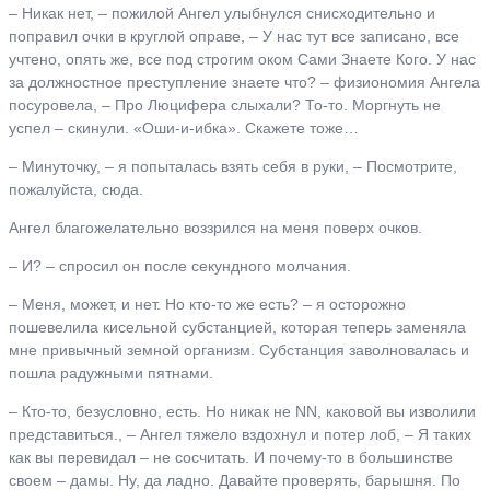
– Никак нет, – пожилой Ангел улыбнулся снисходительно и
поправил очки в круглой оправе, – У нас тут все записано, все
учтено, опять же, все под строгим оком Сами Знаете Кого. У нас
за должностное преступление знаете что? – физиономия Ангела
посуровела, – Про Люцифера слыхали? То-то. Моргнуть не
успел – скинули. «Оши-и-ибка». Скажете тоже…
– Минуточку, – я попыталась взять себя в руки, – Посмотрите,
пожалуйста, сюда.
Ангел благожелательно воззрился на меня поверх очков.
– И? – спросил он после секундного молчания.
– Меня, может, и нет. Но кто-то же есть? – я осторожно
пошевелила кисельной субстанцией, которая теперь заменяла
мне привычный земной организм. Субстанция заволновалась и
пошла радужными пятнами.
– Кто-то, безусловно, есть. Но никак не NN, каковой вы изволили
представиться., – Ангел тяжело вздохнул и потер лоб, – Я таких
как вы перевидал – не сосчитать. И почему-то в большинстве
своем – дамы. Ну, да ладно. Давайте проверять, барышня. По