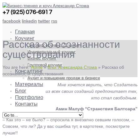
+7 (925) 076-6917
facebook
linkedin
twitter
rss
Главная
Коучинг
Рассказ об осознанности
Экспресс-коучинг. 20 минут
Индивидуальный коучинг
существования
Бизнес коучинг
Групповой коучинг
You are here:
Home
»
Блог Александра Стома
»
Рассказ об
Консалтинг
осознанности существования
Аудит и повышение продаж в бизнесе
Материалы
Мне хочется верить, что Создатель
Блог
из всех своих созданий предпочитает тех,
Портфолио
кто стал свободным.
Контакты
Амин Малуф “Странствия Балтсара”
– Как это – не было? – спросила я внезапно севшим голосом, –
Совсем, что ли? Да у вас ошибка тут, в картотеке, посмотрите
лучше!!