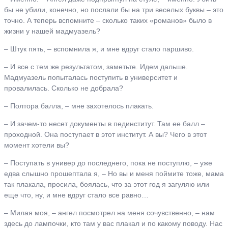
бы не убили, конечно, но послали бы на три веселых буквы – это
точно. А теперь вспомните – сколько таких «романов» было в
жизни у нашей мадмуазель?
– Штук пять, – вспомнила я, и мне вдруг стало паршиво.
– И все с тем же результатом, заметьте. Идем дальше.
Мадмуазель попыталась поступить в университет и
провалилась. Сколько не добрала?
– Полтора балла, – мне захотелось плакать.
– И зачем-то несет документы в пединститут. Там ее балл –
проходной. Она поступает в этот институт. А вы? Чего в этот
момент хотели вы?
– Поступать в универ до последнего, пока не поступлю, – уже
едва слышно прошептала я, – Но вы и меня поймите тоже, мама
так плакала, просила, боялась, что за этот год я загуляю или
еще что, ну, и мне вдруг стало все равно…
– Милая моя, – ангел посмотрел на меня сочувственно, – нам
здесь до лампочки, кто там у вас плакал и по какому поводу. Нас