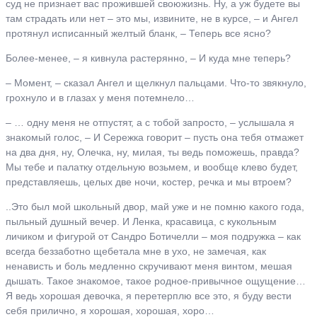
суд не признает вас прожившей своюжизнь. Ну, а уж будете вы
там страдать или нет – это мы, извините, не в курсе, – и Ангел
протянул исписанный желтый бланк, – Теперь все ясно?
Более-менее, – я кивнула растерянно, – И куда мне теперь?
– Момент, – сказал Ангел и щелкнул пальцами. Что-то звякнуло,
грохнуло и в глазах у меня потемнело…
– … одну меня не отпустят, а с тобой запросто, – услышала я
знакомый голос, – И Сережка говорит – пусть она тебя отмажет
на два дня, ну, Олечка, ну, милая, ты ведь поможешь, правда?
Мы тебе и палатку отдельную возьмем, и вообще клево будет,
представляешь, целых две ночи, костер, речка и мы втроем?
..Это был мой школьный двор, май уже и не помню какого года,
пыльный душный вечер. И Ленка, красавица, с кукольным
личиком и фигурой от Сандро Ботичелли – моя подружка – как
всегда беззаботно щебетала мне в ухо, не замечая, как
ненависть и боль медленно скручивают меня винтом, мешая
дышать. Такое знакомое, такое родное-привычное ощущение…
Я ведь хорошая девочка, я перетерплю все это, я буду вести
себя прилично, я хорошая, хорошая, хоро…