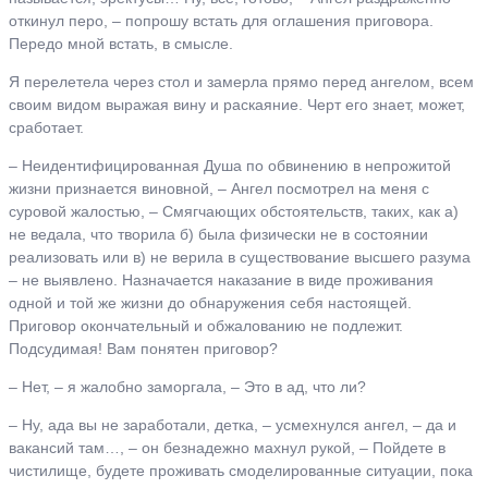
откинул перо, – попрошу встать для оглашения приговора.
Передо мной встать, в смысле.
Я перелетела через стол и замерла прямо перед ангелом, всем
своим видом выражая вину и раскаяние. Черт его знает, может,
сработает.
– Неидентифицированная Душа по обвинению в непрожитой
жизни признается виновной, – Ангел посмотрел на меня с
суровой жалостью, – Смягчающих обстоятельств, таких, как а)
не ведала, что творила б) была физически не в состоянии
реализовать или в) не верила в существование высшего разума
– не выявлено. Назначается наказание в виде проживания
одной и той же жизни до обнаружения себя настоящей.
Приговор окончательный и обжалованию не подлежит.
Подсудимая! Вам понятен приговор?
– Нет, – я жалобно заморгала, – Это в ад, что ли?
– Ну, ада вы не заработали, детка, – усмехнулся ангел, – да и
вакансий там…, – он безнадежно махнул рукой, – Пойдете в
чистилище, будете проживать смоделированные ситуации, пока