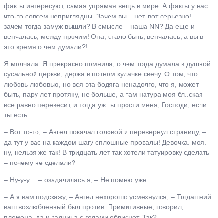
факты интересуют, самая упрямая вещь в мире. А факты у нас
что-то совсем неприглядны. Зачем вы – нет, вот серьезно! –
зачем тогда замуж вышли? В смысле – наша NN? Да еще и
венчалась, между прочим! Она, стало быть, венчалась, а вы в
это время о чем думали?!
Я молчала. Я прекрасно помнила, о чем тогда думала в душной
сусальной церкви, держа в потном кулачке свечу. О том, что
любовь любовью, но вся эта бодяга ненадолго, что я, может
быть, пару лет протяну, не больше, а там натура моя бл..ская
все равно перевесит, и тогда уж ты прости меня, Господи, если
ты есть…
– Вот то-то, – Ангел покачал головой и перевернул страницу, –
да тут у вас на каждом шагу сплошные провалы! Девочка, моя,
ну, нельзя же так! В тридцать лет так хотели татуировку сделать
– почему не сделали?
– Ну-у-у… – озадачилась я, – Не помню уже.
– А я вам подскажу, – Ангел нехорошо усмехнулся, – Тогдашний
ваш возлюбленный был против. Примитивные, говорил,
племена, да и задница с годами обвиснет. Так?