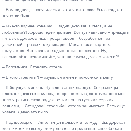
– Вам виднее, – насупилась я, хотя что-то такое было когда-то,
точно же было…
– Мне-то виднее, конечно… Задница-то ваша была, а не
любовника?! Хорошо, едем дальше. Вот тут написано – тридцать
пять лет, домохозяйка, проще говоря – безработная, из
увлечений – разве что кулинария. Милая такая картинка
получается. Вышивания гладью только не хватает. Ну,
вспоминайте, вспоминайте, чего на самом деле-то хотели?!
– Вспомнила. Стрелять хотела.
– В кого стрелять?! – изумился ангел и покосился в книгу.
– В бегущую мишень. Ну, или в стационарную, без разницы, –
плакать я, как выяснилось, теперь не могла, зато туманное мое
тело утратило свою радужность и пошло густыми серыми
волнами, – Стендовой стрельбой хотела заниматься. Петь еще
хотела. Давно это было…
– Подтверждаю, – Ангел ткнул пальцем в талмуд – Вы, дорогая
моя, имели ко всему этому довольно приличные способности.