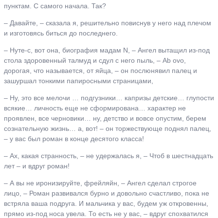
пунктам. С самого начала. Так?
– Давайте, – сказала я, решительно повиснув у него над плечом
и изготовясь биться до последнего.
– Нуте-с, вот она, биография мадам N, – Ангел вытащил из-под
стола здоровенный талмуд и сдул с него пыль, – Ab ovo,
дорогая, что называется, от яйца, – он послюнявил палец и
зашуршал тонкими папиросными страницами,
– Ну, это все мелочи … подгузники… капризы детские… глупости
всякие… личность еще не сформирована… характер не
проявлен, все черновики… ну, детство и вовсе опустим, берем
сознательную жизнь… а, вот! – он торжествующе поднял палец,
– у вас был роман в конце десятого класса!
– Ах, какая странность, – не удержалась я, – Чтоб в шестнадцать
лет – и вдруг роман!
– А вы не иронизируйте, фрейляйн, – Ангел сделал строгое
лицо, – Роман развивался бурно и довольно счастливо, пока не
встряла ваша подруга. И мальчика у вас, будем уж откровенны,
прямо из-под носа увела. То есть не у вас, – вдруг спохватился