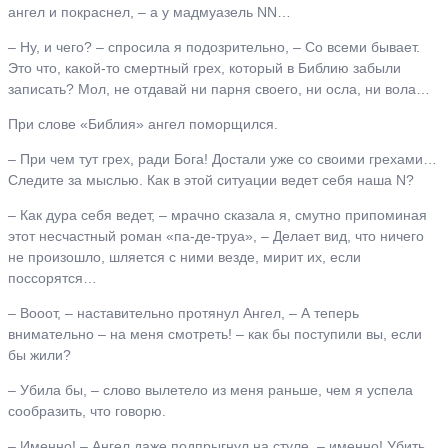
ангел и покраснел, – а у мадмуазель NN…
– Ну, и чего? – спросила я подозрительно, – Со всеми бывает.
Это что, какой-то смертный грех, который в Библию забыли
записать? Мол, не отдавай ни парня своего, ни осла, ни вола…
При слове «Библия» ангел поморщился.
– При чем тут грех, ради Бога! Достали уже со своими грехами…
Следите за мыслью. Как в этой ситуации ведет себя наша N?
– Как дура себя ведет, – мрачно сказала я, смутно припоминая
этот несчастный роман «па-де-труа», – Делает вид, что ничего
не произошло, шляется с ними везде, мирит их, если
поссорятся…
– Вооот, – наставительно протянул Ангел, – А теперь
внимательно – на меня смотреть! – как бы поступили вы, если
бы жили?
– Убила бы, – слово вылетело из меня раньше, чем я успела
сообразить, что говорю.
– Именно! – Ангел даже подпрыгнул на стуле, – именно! Убить