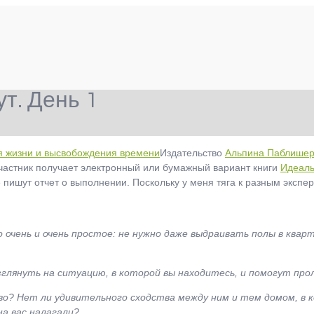
т. День 1
Издательство
Альпина Паблишер
участник получает электронный или бумажный вариант книги
Идеаль
 пишут отчет о выполнении. Поскольку у меня тяга к разным экспе
 очень и очень простое: не нужно даже выдраивать полы в квар
лянуть на ситуацию, в которой вы находитесь, и помогут прол
во? Нет ли удивительного сходства между ним и тем домом, в 
а вас налагали?