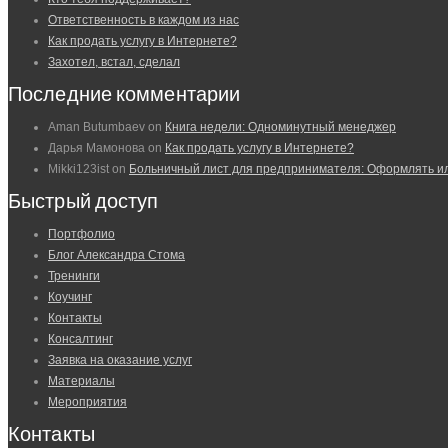
Ответственность в каждом из нас
Как продать услугу в Интернете?
Захотел, встал, сделал
Последние комментарии
Aman Butumbaev
on
Книга недели: Одноминутный менеджер
Дарья Мамонова
on
Как продать услугу в Интернете?
Mikki123ist
on
Больничный лист для предпринимателя: Оформлять и
Быстрый доступ
Портфолио
Блог Александра Стома
Тренинги
Коучинг
Контакты
Консалтинг
Заявка на оказание услуг
Материалы
Мероприятия
Контакты