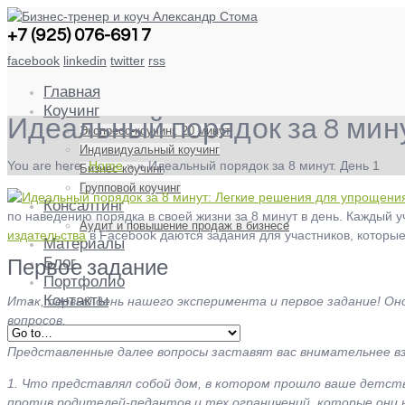
+7 (925) 076-6917
facebook
linkedin
twitter
rss
Главная
Коучинг
Идеальный порядок за 8 мину
Экспресс-коучинг. 20 минут
Индивидуальный коучинг
You are here:
Home
»
»
Идеальный порядок за 8 минут. День 1
Бизнес коучинг
Групповой коучинг
Консалтинг
по наведению порядка в своей жизни за 8 минут в день. Каждый 
Аудит и повышение продаж в бизнесе
издательства
в Facebook даются задания для участников, которые
Материалы
Блог
Первое задание
Портфолио
Контакты
Итак, первый день нашего эксперимента и первое задание! Оно
вопросов.
Представленные далее вопросы заставят вас внимательнее взг
1. Что представлял собой дом, в котором прошло ваше детст
против родителей-педантов и тех ограничений, которые они н