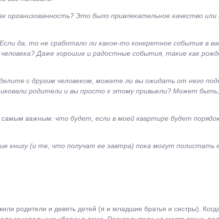
ак организованность? Это было привлекательное качество или 
? Если да, то не сработало ли какое-то конкретное событие в 
о человека? Даже хорошие и радостные события, такие как рож
делите с другим человеком, можете ли вы ожидать от него под
тиковали родители и вы просто к этому привыкли? Может быть
самым важным: что будет, если в моей квартире будет порядок?
ие книгу (и те, что получат ее завтра) пока могут полистать 
или родители и девять детей (я и младшие братья и сестры). Когда 
елали генеральную уборку в доме. Раскладывали на места вещи, по