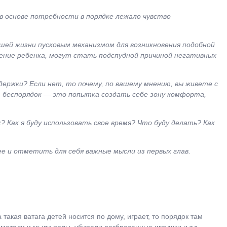
в основе потребности в порядке лежало чувство
вашей жизни пусковым механизмом для возникновения подобной
дение ребенка, могут стать подспудной причиной негативных
держки? Если нет, то почему, по вашему мнению, вы живете с
, беспорядок — это попытка создать себе зону комфорта,
 Как я буду использовать свое время? Что буду делать? Как
ее и отметить для себя важные мысли из первых глав.
такая ватага детей носится по дому, играет, то порядок там
дметали и мыли полы, убирали разбросанные игрушки и т.д.