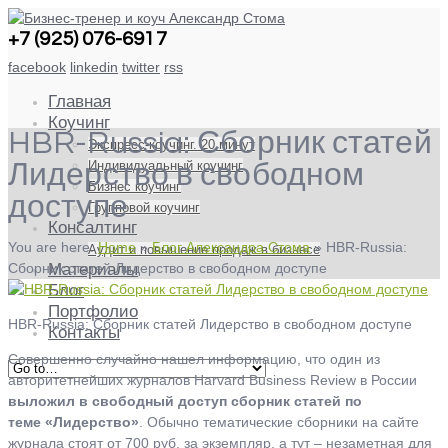
+7 (925) 076-6917
facebook
linkedin
twitter
rss
Главная
Коучинг
HBR-Russia: Сборник статей
Экспресс-коучинг. 20 минут
Индивидуальный коучинг
Лидерство в свободном
Бизнес коучинг
доступе
Групповой коучинг
Консалтинг
You are here:
Home
»
Блог Александра Стома
»
HBR-Russia:
Аудит и повышение продаж в бизнесе
Сборник статей Лидерство в свободном доступе
Материалы
Блог
Портфолио
HBR-Russia: Сборник статей Лидерство в свободном доступе
Контакты
Совершенно случайно нашел информацию, что один из
авторитетнейших журналов Harvard Business Review в России
выложил в свободный доступ сборник статей по
теме «Лидерство»
. Обычно тематические сборники на сайте
журнала стоят от 700 руб. за экземпляр, а тут – незаметная для