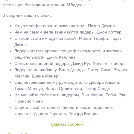
всех акция благодаря компании МВидео.
В сборник вошли статьи::
Кодекс эффективного руководителя, Питер Друкер
Чем на самом деле занимаются лидеры, Джон Коттер
С какой стати им идти за вами?, Роберт Гоффи, Гарет
Джонс
Лидеры пятого уровня: триумф скромности, и жесткой
решительности, Джим Коллинз
Семь превращений лидера, Дэвид Рук, Уильям Торберт
Лидер не по шаблону, Билл Джордж, Питер Симс, Эндрю
Маклин, Диана Мейер
Ода несовершенному руководителю, Дебора Анкона,
Томас Мелоун, Ванда Орликовски, Питер Сендж
Не мешайте себе стать лидером, Энн Морис, Робин Эли,
Фрэнсис Фрей
Социальный интеллект: биологическая подоплека
харизмы, Дэниел Гоулман, Ричард Бояцис
Скачать сборник