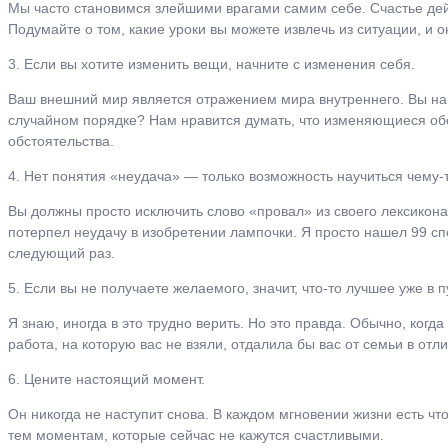
Мы часто становимся злейшими врагами самим себе. Счастье дейс
Подумайте о том, какие уроки вы можете извлечь из ситуации, и 
3. Если вы хотите изменить вещи, начните с изменения себя.
Ваш внешний мир является отражением мира внутреннего. Вы наве
случайном порядке? Нам нравится думать, что изменяющиеся обс
обстоятельства.
4. Нет понятия «неудача» — только возможность научиться чему-т
Вы должны просто исключить слово «провал» из своего лексикона.
потерпел неудачу в изобретении лампочки. Я просто нашел 99 спо
следующий раз.
5. Если вы не получаете желаемого, значит, что-то лучшее уже в п
Я знаю, иногда в это трудно верить. Но это правда. Обычно, когд
работа, на которую вас не взяли, отдалила бы вас от семьи в отли
6. Цените настоящий момент.
Он никогда не наступит снова. В каждом мгновении жизни есть чт
тем моментам, которые сейчас не кажутся счастливыми.