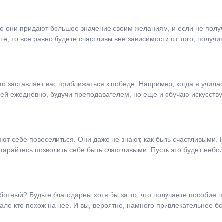
о они придают большое значение своим желаниям, и если не получ
те, то все равно будете счастливы вне зависимости от того, получ
о заставляет вас приближаться к победе. Например, когда я учила
дей ежедневно, будучи преподавателем, но еще и обучаю искусств
яют себе повеселиться. Они даже не знают, как быть счастливыми.
постарайтесь позволить себе быть счастливыми. Пусть это будет неб
работный? Будьте благодарны хотя бы за то, что получаете пособие
о кто похож на нее. И вы, вероятно, намного привлекательнее бо