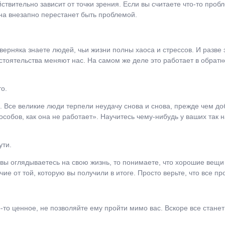
твительно зависит от точки зрения. Если вы считаете что-то проб
она внезапно перестанет быть проблемой.
рняка знаете людей, чьи жизни полны хаоса и стрессов. И разве 
тоятельства меняют нас. На самом же деле это работает в обрат
о.
 Все великие люди терпели неудачу снова и снова, прежде чем доб
собов, как она не работает». Научитесь чему-нибудь у ваших так н
ути.
а вы оглядываетесь на свою жизнь, то понимаете, что хорошие вещи
чие от той, которую вы получили в итоге. Просто верьте, что все пр
о-то ценное, не позволяйте ему пройти мимо вас. Вскоре все стан