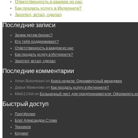
Ответственность в каждом из нас
Как продать услугу в Интернете?
Захотел, встал, сделал
Последние записи
Зачем детям бизнес?
Кто тебя поддерживает?
Ответственность в каждом из нас
Как продать услугу в Интернете?
Захотел, встал, сделал
Последние комментарии
Aman Butumbaev
on
Книга недели: Одноминутный менеджер
Дарья Мамонова
on
Как продать услугу в Интернете?
Mikki123ist
on
Больничный лист для предпринимателя: Оформлять и
Быстрый доступ
Портфолио
Блог Александра Стома
Тренинги
Коучинг