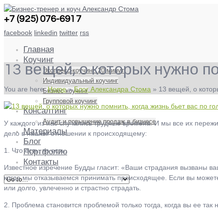
+7 (925) 076-6917
facebook
linkedin
twitter
rss
Главная
Коучинг
13 вещей, о которых нужно по
Экспресс-коучинг. 20 минут
Индивидуальный коучинг
You are here:
Home
»
Блог Александра Стома
»
13 вещей, о которы
Бизнес коучинг
Групповой коучинг
Консалтинг
Аудит и повышение продаж в бизнесе
У каждого из нас случались трудные времена. И мы все их пережи
Материалы
дело в нашем отношении к происходящему:
Блог
1. Что есть, то есть.
Портфолио
Контакты
Известное изречение Будды гласит: «Ваши страдания вызваны ваш
когда мы отказываемся принимать происходящее. Если вы можете 
или долго, увлеченно и страстно страдать.
2. Проблема становится проблемой только тогда, когда вы ее так 