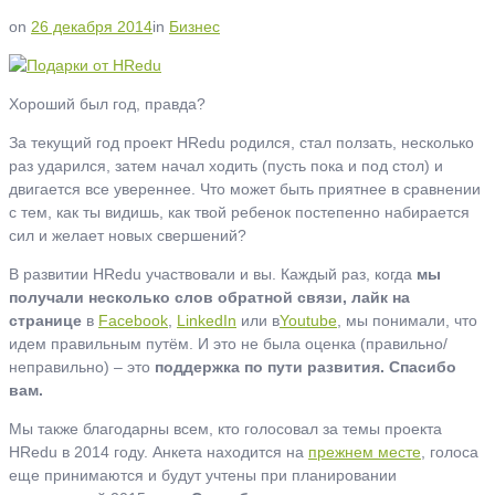
on
26 декабря 2014
in
Бизнес
Хороший был год, правда?
За текущий год проект HRedu родился, стал ползать, несколько
раз ударился, затем начал ходить (пусть пока и под стол) и
двигается все увереннее. Что может быть приятнее в сравнении
с тем, как ты видишь, как твой ребенок постепенно набирается
сил и желает новых свершений?
В развитии HRedu участвовали и вы. Каждый раз, когда
мы
получали несколько слов обратной связи, лайк на
странице
в
Facebook
,
LinkedIn
или в
Youtube
, мы понимали, что
идем правильным путём. И это не была оценка (правильно/
неправильно) – это
поддержка по пути развития.
Спасибо
вам.
Мы также благодарны всем, кто голосовал за темы проекта
HRedu в 2014 году. Анкета находится на
прежнем месте
, голоса
еще принимаются и будут учтены при планировании