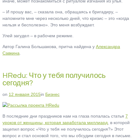
иначе, может познакомиться с ритуалом изгнания из улья.
– И прошу вас, – сказала она, обращаясь к бригадиру, –
напомните мне через несколько дней, что кризис – это «когда
нельзя и бесполезно». Это меня возбуждает.
Улей загудел – в рабочем режиме.
Автор Галина Большакова, притча найдена у
Александра
Савкина
.
HRedu: Что у тебя получилось
сегодня?
on
12 января 2015
in
Бизнес
В последние дни праздников нам на глаза попалась статья
7
уроков от женщины, которая заработала миллиард
, в которой
зацепил вопрос «Что у тебя не получилось сегодня?» Этот
вопрос и стал основой того, что мы обсудим сегодня в письме.