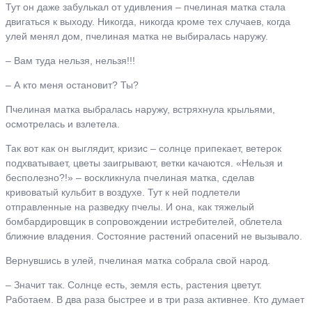
Тут он даже забулькал от удивления – пчелиная матка стала
двигаться к выходу. Никогда, никогда кроме тех случаев, когда
улей менял дом, пчелиная матка не выбиралась наружу.
– Вам туда нельзя, нельзя!!!
– А кто меня остановит? Ты?
Пчелиная матка выбралась наружу, встряхнула крыльями,
осмотрелась и взлетела.
Так вот как он выглядит, кризис – солнце припекает, ветерок
подхватывает, цветы заигрывают, ветки качаются. «Нельзя и
бесполезно?!» – воскликнула пчелиная матка, сделав
кривоватый кульбит в воздухе. Тут к ней подлетели
отправленные на разведку пчелы. И она, как тяжелый
бомбардировщик в сопровождении истребителей, облетела
ближние владения. Состояние растений опасений не вызывало.
Вернувшись в улей, пчелиная матка собрала свой народ.
– Значит так. Солнце есть, земля есть, растения цветут.
Работаем. В два раза быстрее и в три раза активнее. Кто думает