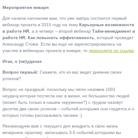
Мероприятия января
Для начала напомним вам, что уже завтра состоится первый
вебинар проекта в 2015 году на тему
Карьерные возможности
в работе HR
, а в четверг – второй вебинар
Тайм-менеджмент в
работе HR. Как повысить эффективность
, который проведет
Александр Стома. Если вы еще не зарегистрировались на
участие в вебинарах проекта в январе, то
переходите по ссылке
.
Итак, о (не)удачах
Вопрос первый:
Скажите, кто из вас ведет дневник своих
успехов?
Вопрос не праздный, поскольку мы легко назовем 1001
неудачу,которая постигла нас в жизни, но большинство людей
(может быть только в нашем окружении?) с трудом назовут
десятка два своих успехов – событий,которыми они гордятся,и о
которых готовы рассказывать часами :).
Рекомендуем вам с текущего дня внедрить в свою жизнь
вечернюю практику: записывать 3-5 событий,которыми вы