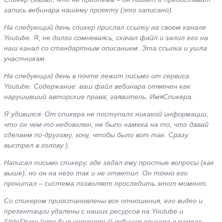
запись вебинара нашему проекту (это записано).
На следующий день спикер прислал ссылку на своем канале
Youtube. Я, не долго сомневаясь, скачал файл и залил его на
наш канал со стандартным описанием. Эта ссылка и ушла
участникам.
На следующий день в почте лежит письмо от сервиса
Youtube. Содержание: ваш файл вебинара отмечен как
нарушивший авторские права; заявитель: ИмяСпикера.
Я удивился. От спикера не поступало никакой информации,
что он чем-то недоволен, не было намека на то, что давай
сделаем по-другому, хочу, чтобы было вот так. Сразу
выстрел в голову ).
Написал письмо спикеру, где задал ему простые вопросы (как
выше), но он на него так и не ответил. Он точно его
прочитал – система позволяет проследить этот момент.
Со спикером приостановлены все отношения, его видео и
презентации удалены с наших ресурсов на Youtube и
SlideShare (это был четвертый вебинар спикера в рамках