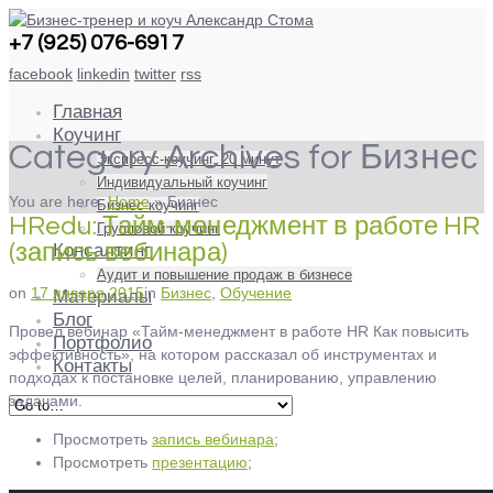
+7 (925) 076-6917
facebook
linkedin
twitter
rss
Главная
Коучинг
Category Archives for Бизнес
Экспресс-коучинг. 20 минут
Индивидуальный коучинг
You are here:
Home
»
Бизнес
Бизнес коучинг
HRedu: Тайм-менеджмент в работе HR
Групповой коучинг
(запись вебинара)
Консалтинг
Аудит и повышение продаж в бизнесе
on
17 января 2015
in
Бизнес
,
Обучение
Материалы
Блог
Провел вебинар «Тайм-менеджмент в работе HR Как повысить
Портфолио
эффективность», на котором рассказал об инструментах и
Контакты
подходах к постановке целей, планированию, управлению
задачами.
Просмотреть
запись вебинара
;
Просмотреть
презентацию
;