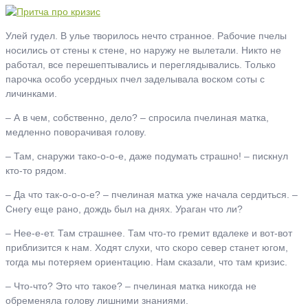
Улей гудел. В улье творилось нечто странное. Рабочие пчелы
носились от стены к стене, но наружу не вылетали. Никто не
работал, все перешептывались и переглядывались. Только
парочка особо усердных пчел заделывала воском соты с
личинками.
– А в чем, собственно, дело? – спросила пчелиная матка,
медленно поворачивая голову.
– Там, снаружи тако-о-о-е, даже подумать страшно! – пискнул
кто-то рядом.
– Да что так-о-о-о-е? – пчелиная матка уже начала сердиться. –
Снегу еще рано, дождь был на днях. Ураган что ли?
– Нее-е-ет. Там страшнее. Там что-то гремит вдалеке и вот-вот
приблизится к нам. Ходят слухи, что скоро север станет югом,
тогда мы потеряем ориентацию. Нам сказали, что там кризис.
– Что-что? Это что такое? – пчелиная матка никогда не
обременяла голову лишними знаниями.