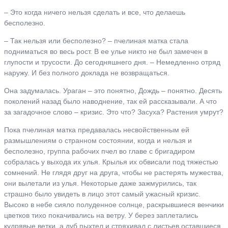
– Это когда ничего нельзя сделать и все, что делаешь
бесполезно.
– Так нельзя или бесполезно? – пчелиная матка стала
подниматься во весь рост. В ее улье никто не был замечен в
глупости и трусости. До сегодняшнего дня. – Немедленно отряд
наружу. И без полного доклада не возвращаться.
Она задумалась. Ураган – это понятно, Дождь – понятно. Десять
поколений назад было наводнение, так ей рассказывали. А что
за загадочное слово – кризис. Это что? Засуха? Растения умрут?
Пока пчелиная матка предавалась несвойственным ей
размышлениям о странном состоянии, когда и нельзя и
бесполезно, группа рабочих пчел во главе с бригадиром
собралась у выхода их улья. Крылья их обвисали под тяжестью
сомнений. Не глядя друг на друга, чтобы не растерять мужества,
они вылетали из улья. Некоторые даже зажмурились, так
страшно было увидеть в лицо этот самый ужасный кризис.
Высоко в небе сияло полуденное солнце, раскрывшиеся венчики
цветков тихо покачивались на ветру. У берез заплетались
кудрявые ветки, а дуб пыхтел и стряхивал с листьев оставшиеся