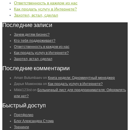
Ответственность в каждом из нас
Как продать услугу в Интернете?
Захотел, встал, сделал
Последние записи
Зачем детям бизнес?
Кто тебя поддерживает?
Ответственность в каждом из нас
Как продать услугу в Интернете?
Захотел, встал, сделал
Последние комментарии
Aman Butumbaev
on
Книга недели: Одноминутный менеджер
Дарья Мамонова
on
Как продать услугу в Интернете?
Mikki123ist
on
Больничный лист для предпринимателя: Оформлять
или нет?
Быстрый доступ
Портфолио
Блог Александра Стома
Тренинги