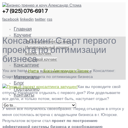
+7 (925) 076-6917
facebook
linkedin
twitter
rss
Главная
Коучинг
Консалтинг: Старт первого
Экспресс-коучинг. 20 минут
Индивидуальный коучинг
проекта по оптимизации
Бизнес коучинг
бизнеса
Групповой коучинг
Консалтинг
You are here:
Home
»
Блог Александра Стома
»
Консалтинг:
Аудит и повышение продаж в бизнесе
Старт первого проекта по оптимизации бизнеса
Материалы
Блог
Как вы проводите свой
Портфолио
отпуск? Начинаете отдыхать с первого дня? Или доделываете
Контакты
все дела, и только потом, может быть, наступает отдых?
У меня все получилось своеобразно. Перед отъездом в отпуск у
меня состоялась встреча с владельцем бизнеса в г. Югорске.
Результатом встречи стал
проект по построению
эффективной системы бизнеса и освобождению