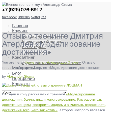
+7 (925) 076-6917
facebook
linkedin
twitter
rss
Главная
Коучинг
Отзыв о тренинге Дмитрия
Экспресс-коучинг. 20 минут
Индивидуальный коучинг
Атерлея «Моделирование
Бизнес коучинг
достижения»
Групповой коучинг
Консалтинг
You are here:
Home
»
Блог Александра Стома
»
Отзыв о
Аудит и повышение продаж в бизнесе
тренинге Дмитрия Атерлея «Моделирование достижения»
Материалы
Блог
by
Alexander Stoma
Портфолио
Контакты
Сегодня я хочу рассказать о тренинге
«Моделирование
достижения: баллистика и конструирование. Как рассчитать
достижение цели, построить модель и вычислить вероятность
достижения того, чего так хотим»
, автором которого является