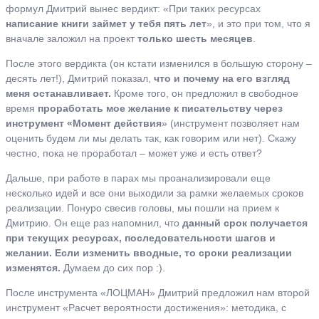
формул Дмитрий вынес вердикт: «При таких ресурсах
написание книги займет у тебя пять лет
», и это при том, что я
вначале заложил на проект
только шесть месяцев
.
После этого вердикта (он кстати изменился в большую сторону –
десять лет!), Дмитрий показал,
что и почему на его взгляд
меня останавливает.
Кроме того, он предложил в свободное
время
проработать мое желание к писательству через
инструмент «Момент действия
» (инструмент позволяет нам
оценить будем ли мы делать так, как говорим или нет). Скажу
честно, пока не проработал – может уже и есть ответ?
Дальше, при работе в парах мы проанализировали еще
несколько идей и все они выходили за рамки желаемых сроков
реализации. Понуро свесив головы, мы пошли на прием к
Дмитрию. Он еще раз напомнил, что
данный срок получается
при текущих ресурсах, последовательности шагов и
желании. Если изменить вводные, то сроки реализации
изменятся.
Думаем до сих пор :).
После инструмента «ЛОЦМАН» Дмитрий предложил нам второй
инструмент «Расчет вероятности достижения»: методика, с