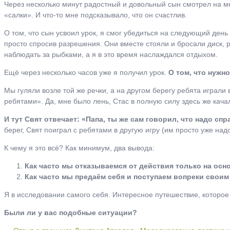
Через несколько минут радостный и довольный сын смотрел на ме
«салки». И что-то мне подсказывало, что он счастлив.
О том, что сын усвоил урок, я смог убедиться на следующий день
просто спросив разрешения. Они вместе стояли и бросали диск,
наблюдать за рыбками, а я в это время наслаждался отдыхом.
Ещё через несколько часов уже я получил урок.
О том, что нужн
Мы гуляли возле той же речки, а на другом берегу ребята играли
ребятами». Да, мне было лень, Стас в полную силу здесь же качал
И тут Свят отвечает: «Папа, ты же сам говорил, что надо спр
берег, Свят поиграл с ребятами в другую игру (им просто уже над
К чему я это всё? Как минимум, два вывода:
Как часто мы отказываемся от действия только на осн
Как часто мы предаём себя и поступаем вопреки свои
Я в исследовании самого себя. Интересное путешествие, которое 
Были ли у вас подобные ситуации?