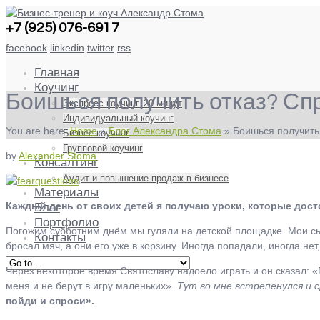
+7 (925) 076-6917
facebook
linkedin
twitter
rss
Главная
Коучинг
Боишься получить отказ? Сп
Экспресс-коучинг. 20 минут
Индивидуальный коучинг
You are here:
Home
»
Блог Александра Стома
»
Боишься получить
Бизнес коучинг
Групповой коучинг
by
Alexander Stoma
Консалтинг
Аудит и повышение продаж в бизнесе
Материалы
Каждый день от своих детей я получаю уроки, которые дост
Блог
Портфолио
Погожим субботним днём мы гуляли на детской площадке. Мои сы
Контакты
бросал мяч, а они его уже в корзину. Иногда попадали, иногда не
Через некоторое время Святославу надоело играть и он сказал: «
меня и не берут в игру маленьких».
Тут во мне встрепенулся и с
пойди и спроси».