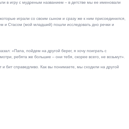
али в игру с мудреным названием – в детстве мы ее именовали
, которые играли со своим сыном и сразу же к ним присоединился,
ем и Стасом (мой младший) пошли исследовать дно речки и
зал: «Папа, пойдем на другой берег, я хочу поиграть с
смотри, ребята же большие – они тебя, скорее всего, не возьмут».
т и бит справедливо. Как вы понимаете, мы сходили на другой