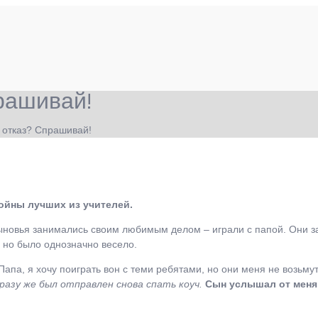
рашивай!
 отказ? Спрашивай!
ойны лучших из учителей.
новья занимались своим любимым делом – играли с папой. Они за
т, но было однозначно весело.
Папа, я хочу поиграть вон с теми ребятами, но они меня не возьму
разу же был отправлен снова спать коуч.
Сын услышал от меня 