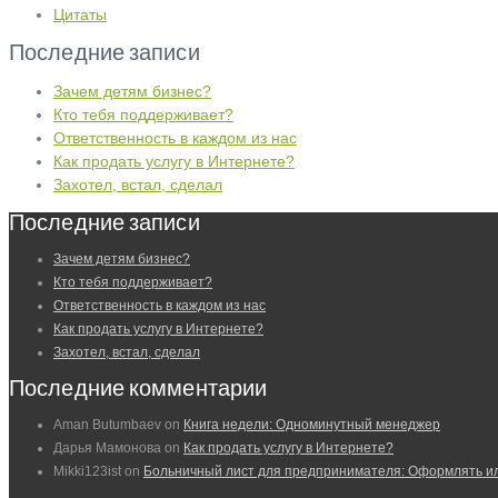
Цитаты
Последние записи
Зачем детям бизнес?
Кто тебя поддерживает?
Ответственность в каждом из нас
Как продать услугу в Интернете?
Захотел, встал, сделал
Последние записи
Зачем детям бизнес?
Кто тебя поддерживает?
Ответственность в каждом из нас
Как продать услугу в Интернете?
Захотел, встал, сделал
Последние комментарии
Aman Butumbaev
on
Книга недели: Одноминутный менеджер
Дарья Мамонова
on
Как продать услугу в Интернете?
Mikki123ist
on
Больничный лист для предпринимателя: Оформлять и