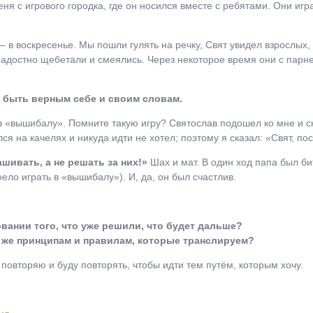
ня с игрового городка, где он носился вместе с ребятами. Они игр
 – в воскресенье. Мы пошли гулять на речку, Свят увидел взрослых
 радостно щебетали и смеялись. Через некоторое время они с парн
о быть верным себе и своим словам.
 в «вышибалу». Помните такую игру? Святослав подошел ко мне и ска
ся на качелях и никуда идти не хотел; поэтому я сказал: «Свят, по
ашивать, а не решать за них!»
Шах и мат. В один ход папа был би
оело играть в «вышибалу»). И, да, он был счастлив.
овании того, что уже решили, что будет дальше?
м же принципам и правилам, которые транслируем?
повторяю и буду повторять, чтобы идти тем путём, которым хочу.